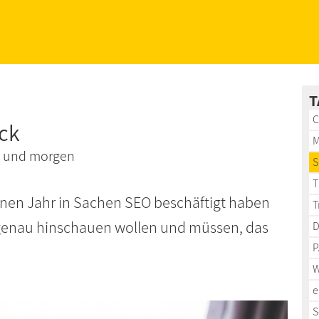
T
C
ick
M
e und morgen
S
T
nen Jahr in Sachen SEO beschäftigt haben
T
genau hinschauen wollen und müssen, das
D
P
W
e
S