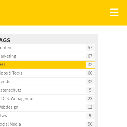
AGS
ontent
57
arketing
67
EO
32
ipps & Tools
60
rends
32
atenschutz
5
.I.C.S. Webagentur
23
ebdesign
12
Law
9
ocial Media
50