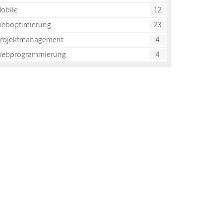
obile
12
eboptimierung
23
rojektmanagement
4
ebprogrammierung
4