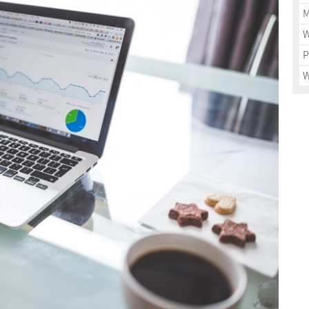
M
W
P
W