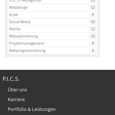
P.I.C.S. Webagentur
23
Webdesign
12
eLaw
9
Social Media
50
Mobile
12
Weboptimierung
23
Projektmanagement
4
Webprogrammierung
4
P.I.C.S.
Über uns
Karriere
Portfolio & Leistungen