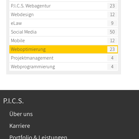
P.I.C.S. Webagentur
23
Webdesign
12
eLaw
9
Social Media
50
Mobile
12
Weboptimierung
23
Projektmanagement
4
Webprogrammierung
4
P.I.C.S.
Über uns
Karriere
Portfolio & Leistungen