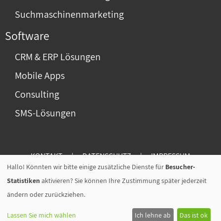
Suchmaschinenmarketing
Software
CRM & ERP Lösungen
Mobile Apps
Consulting
SMS-Lösungen
KONTAKT
|
DATENSCHUTZ
|
IMPRESSUM
Hallo! Könnten wir bitte einige zusätzliche Dienste für
Besucher-
Statistiken
aktivieren? Sie können Ihre Zustimmung später jederzeit
P.I.C.S. Salzburg GmbH & CoKG | Landsturmstrasse
ändern oder zurückziehen.
18 | 5020 Salzburg | AUSTRIA
Lassen Sie mich wählen
Ich lehne ab
Das ist ok
Tel.:
+43 662 455 467-0