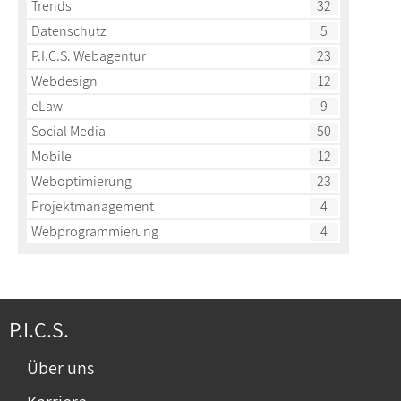
Trends
32
Datenschutz
5
P.I.C.S. Webagentur
23
Webdesign
12
eLaw
9
Social Media
50
Mobile
12
Weboptimierung
23
Projektmanagement
4
Webprogrammierung
4
P.I.C.S.
Über uns