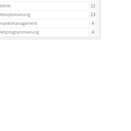
obile
12
eboptimierung
23
rojektmanagement
4
ebprogrammierung
4