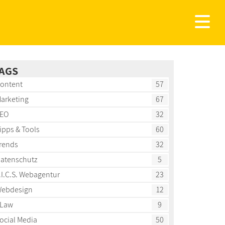
AGS
ontent
57
arketing
67
EO
32
ipps & Tools
60
rends
32
atenschutz
5
.I.C.S. Webagentur
23
ebdesign
12
Law
9
ocial Media
50