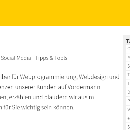
T
C
ocial Media - Tipps & Tools
M
S
T
shalber für Webprogrammierung, Webdesign und
T
enzen unserer Kunden auf Vordermann
D
ten, erzählen und plaudern wir aus'm
P
 für Sie wichtig sein können.
W
e
S